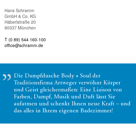
Hans Schramm
GmbH & Co. KG
Häberlstraße 20
80337 München
T (0 89) 544 160-100
office@schramm.de
Die Dampfdusche Body + Soul der
Traditionsfirma Artweger verwöhnt Körper
und Geist gleichermaßen: Eine Liaison von
Farben, Dampf, Musik und Duft lässt Sie
aufatmen und schenkt Ihnen neue Kraft – und
das alles in Ihrem eigenen Badezimmer!