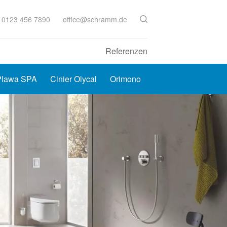
 0123 456 7890
office@schramm.de
Referenzen
Plawa SPA
Cinier Olycal
Orimono