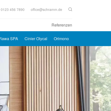
 0123 456 7890
office@schramm.de
Referenzen
Plawa SPA
Cinier Olycal
Orimono