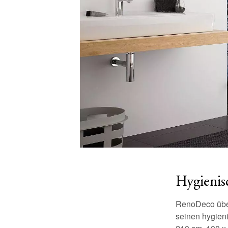
Hygienisc
RenoDeco überz
seinen hygien