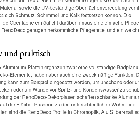
 255 cm und 150 x 255 cm entsteht eine fugenlose Oberfläche. 
e Material sowie die UV-beständige Oberflächenveredelung verh
s sich Schmutz, Schimmel und Kalk festsetzen können. Die
ige Oberfläche ermöglicht darüber hinaus eine einfache Pflege
 RenoDeco genügen herkömmliche Pflegemittel und ein weich
v und praktisch
Aluminium-Platten ergänzen zwar eine vollständige Badplanu
eko-Elemente, haben aber auch eine zweckmäßige Funktion. D
ng kann zum Beispiel eingesetzt werden, um unschöne oder un
ken oder um Wände vor Spritz- und Kondenswasser zu schüt
indung der RenoDeco-Dekorplatten schaffen schlanke Aluminium
 auf der Fläche. Passend zu den unterschiedlichen Wohn- und
ilen sind die RenoDeco Profile in Chromoptik, Alu Silber-matt 