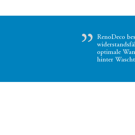
RenoDeco bes
widerstandsfäh
optimale Wand
hinter Wasch