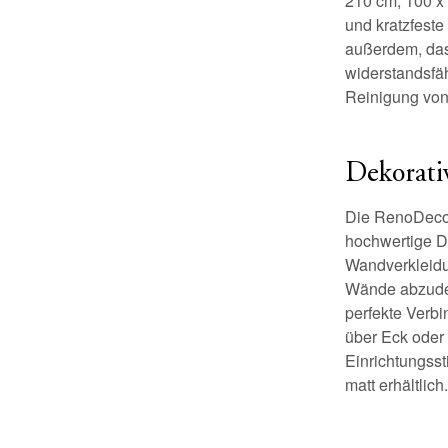
210 cm, 100 x
und kratzfest
außerdem, das
widerstandsfäh
Reinigung von
Dekorati
Die RenoDeco-
hochwertige D
Wandverkleidu
Wände abzudec
perfekte Verb
über Eck oder
Einrichtungsst
matt erhältlich.