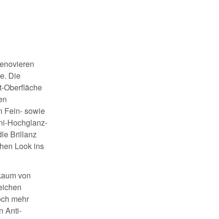
renovieren
e. Die
t-Oberfläche
en
n Fein- sowie
Uni-Hochglanz-
le Brillanz
chen Look ins
 kaum von
reichen
Noch mehr
n Anti-