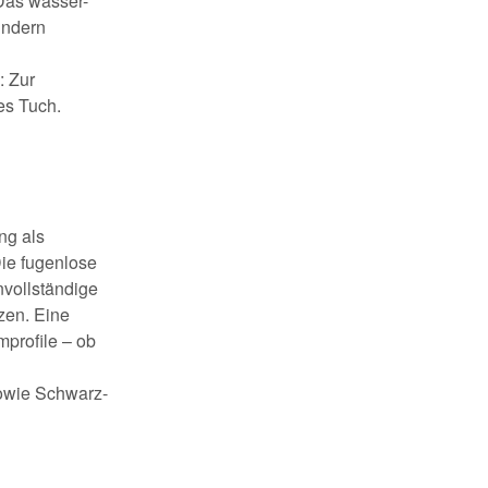
Das wasser-
indern
: Zur
es Tuch.
ng als
ie fugenlose
vollständige
zen. Eine
profile – ob
sowie Schwarz-