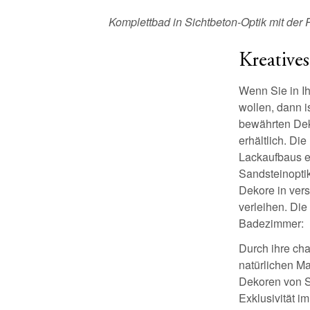
Komplettbad in Sichtbeton-Optik mit d
Kreative
Wenn Sie in I
wollen, dann 
bewährten Dek
erhältlich. D
Lackaufbaus e
Sandsteinopti
Dekore in vers
verleihen. Die
Badezimmer:
Durch ihre ch
natürlichen Ma
Dekoren von St
Exklusivität i