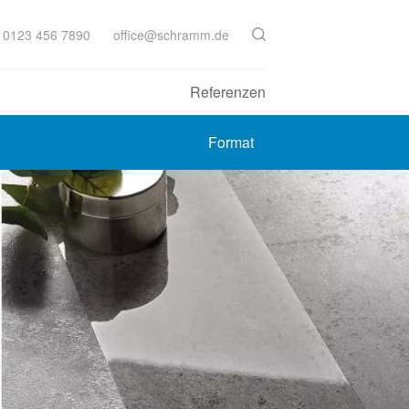
 0123 456 7890
office@schramm.de
Referenzen
Format