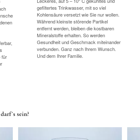
n
Leckeres, auf 5 – 10° C gekühltes und
gefiltertes Trinkwasser, mit so viel
uch
Kohlensäure versetzt wie Sie nur wollen.
ünsche
Während kleinste störende Partikel
edenen
entfernt werden, bleiben die kostbaren
Mineralstoffe erhalten. So werden
Gesundheit und Geschmack miteinander
erbar,
verbunden. Ganz nach Ihrem Wunsch.
ls
Und dem Ihrer Familie.
 für
ur
darf´s sein?