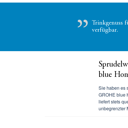
Trinkgenuss f
verfügbar.
Sprudelw
blue Ho
Sie haben es 
GROHE blue Ho
liefert stets q
unbegrenzter 